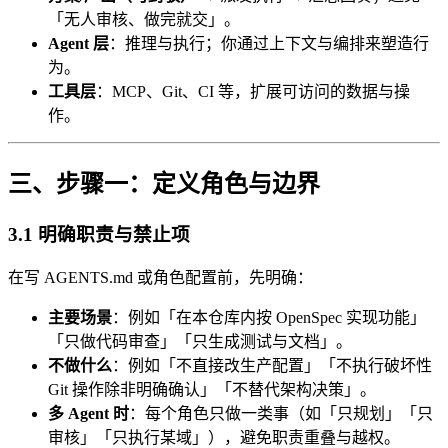
「无人审核、做完就交」。
Agent 层
：推理与执行；你通过上下文与编排来塑造行
为。
工具层
：MCP、Git、CI 等，扩展可访问的数据与操
作。
三、步骤一：定义角色与边界
3.1 明确职责与禁止项
在写 AGENTS.md 或角色配置前，先明确：
主要场景
：例如「在本仓库内按 OpenSpec 实现功能」
「只做代码审查」「只生成测试与文档」。
不做什么
：例如「不直接改生产配置」「不执行破坏性
Git 操作除非明确确认」「不替代架构决策」。
多 Agent 时
：每个角色只做一类事（如「只规划」「只
审核」「只执行某域」），避免职责重叠与越权。