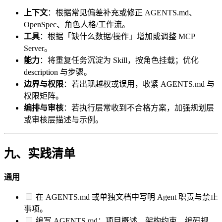
上下文
：根据常见偏差补充或修正 AGENTS.md、
OpenSpec、角色人格/工作流。
工具
：根据「缺什么数据/操作」增加或调整 MCP
Server。
能力
：将重复任务沉淀为 Skill，按角色挂载；优化
description 与步骤。
边界与权限
：若出现越权或误用，收紧 AGENTS.md 与
权限矩阵。
编排与审核
：若执行层常收到不合格方案，加强规划层
或审核层描述与示例。
九、实践清单
通用
在 AGENTS.md 或单独文档中写明 Agent 职责与禁止
事项。
编写 AGENTS.md：项目概述、架构约束、编码规