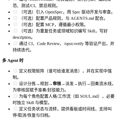
范、测试/CI、禁忌规则。
（可选）引入 OpenSpec，用 Spec 驱动开发与审查。
（可选）配置产品规则，与 AGENTS.md 配合。
（可选）配置 MCP，遵循最小权限。
（可选）为重复任务或领域知识编写 Skill，写好
description。
通过 CI、Code Review、/opsx:verify 等验证产出，并
持续迭代。
多 Agent 时
定义权限矩阵（谁可给谁发消息），并在实现中强
制。
设计分拣→规划→
审核
→派发→执行→回奏流水线，
为审核层赋予准奏/封驳能力。
为每个角色配置人格/工作流（如 SOUL.md），必要
时独立 Skill 与模型。
定义任务状态与流转，提供看板或时间线，支持叫
停/取消/恢复与归档。