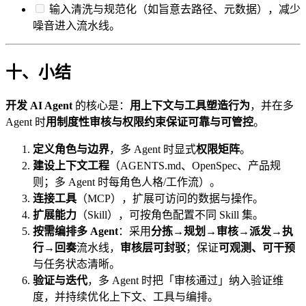
输入清洗与规范化（如旨意去路径、元数据），减少
噪音进入流水线。
十、小结
开发 AI Agent
的核心是：
用上下文与工具塑造行为
，并在多
Agent 时
用制度性审核与权限约束保证可靠与可管控
。
定义角色与边界
，多 Agent 时显式
权限矩阵
。
建设上下文工程
（AGENTS.md、OpenSpec、产品规
则；多 Agent 时每角色人格/工作流）。
连接工具
（MCP），扩展可访问的数据与操作。
扩展能力
（Skill），可按角色配置不同 Skill 集。
按需编排多 Agent
：采用
分拣→规划→审核→派发→执
行→回奏
流水线，
审核层可封驳
；保证
可观测、可干预
与任务状态清晰。
验证与迭代
，多 Agent 时把「审核通过」纳入验证维
度，并持续优化上下文、工具与编排。