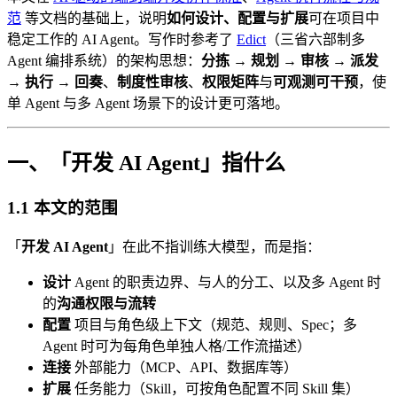
范
等文档的基础上，说明
如何设计、配置与扩展
可在项目中
稳定工作的 AI Agent。写作时参考了
Edict
（三省六部制多
Agent 编排系统）的架构思想：
分拣 → 规划 → 审核 → 派发
→ 执行 → 回奏
、
制度性审核
、
权限矩阵
与
可观测可干预
，使
单 Agent 与多 Agent 场景下的设计更可落地。
一、「开发 AI Agent」指什么
1.1 本文的范围
「
开发 AI Agent
」在此不指训练大模型，而是指：
设计
Agent 的职责边界、与人的分工、以及多 Agent 时
的
沟通权限与流转
配置
项目与角色级上下文（规范、规则、Spec；多
Agent 时可为每角色单独人格/工作流描述）
连接
外部能力（MCP、API、数据库等）
扩展
任务能力（Skill，可按角色配置不同 Skill 集）