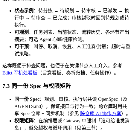
状态示例
：待分拣 → 待规划 → 待审核 → 已派发 → 执
行中 → 待审查 → 已完成；审核封驳时回到待规划或待
执行。
可观测
：任务列表、当前状态、流转历史、各环节产出
摘要；可选 Agent 心跳/健康检测。
可干预
：叫停、取消、恢复、人工准奏/封驳；超时与重
试策略。
这样既便于排查问题，也便于在关键节点人工介入。参考
Edict 军机处看板
（旨意看板、奏折归档、任务操作）。
7.3 同一份 Spec 与权限矩阵
同一份 Spec
：规划、审核、执行层共读 OpenSpec（及
AGENTS.md），保证接口与行为一致；跨仓库时用共
享 Spec 仓库 + 同步机制（参见
跨仓库 AI 协作方案
）。
权限矩阵
：在编排层或 Gateway 中强制「谁可给谁发消
息」，避免越权与循环调用（见第三节）。