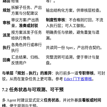
路由
给谁
等）。
拆解子任务、产出
规划
输出结构化方案，供审核层检查。
方案与分配建议
审议方案/产出质
制度性审核
：不合格则打回，不流
审核
量，
准奏或封驳
入执行层；可人工御批。
按方案派发子任务
明确责任与依赖，避免重复与遗
派发
给执行角色
漏。
各角色并行或串行
执行
共读同一份 Spec，产出符合契约。
执行
汇总结果、归档、
完整流转可追溯，便于审计与复
回奏
反馈用户
盘。
与单层「规划→执行」的差异
：执行前多一道
专职审核
，可封
驳，从而在复杂任务上更可靠。参考
Edict 门下省审核
。
7.2 任务状态与可观测、可干预
多 Agent 时建议显式定义
任务状态
，并对外暴露
看板或时间
线
，便于观测与干预。