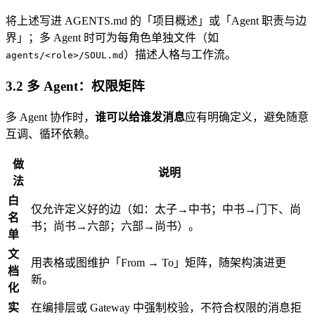
将上述写进 AGENTS.md 的「项目概述」或「Agent 职责与边
界」；多 Agent 时可为每角色单独文件（如
）描述人格与工作流。
agents/<role>/SOUL.md
3.2 多 Agent：权限矩阵
多 Agent 协作时，
谁可以给谁发消息
应有明确定义，避免随意
互调、循环依赖。
做
说明
法
白
仅允许定义好的边（如：太子→中书；中书→门下、尚
名
书；尚书→六部；六部→尚书）。
单
文
用表格或图维护「From → To」矩阵，随架构演进更
档
新。
化
实
在编排层或 Gateway 中强制校验，不符合权限的消息拒