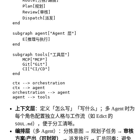
        Route[分拣/路由]

        Plan[规划]

        Review[审核]

        Dispatch[派发]

    end

    subgraph agent["Agent 层"]

        E[推理与执行]

    end

    subgraph tools["工具层"]

        MCP["MCP"]

        Git["Git"]

        CI["CI/CD"]

    end

    ctx --> orchestration

    ctx --> agent

    orchestration --> agent

上下文层
：定义「怎么写」「写什么」；多 Agent 时为
每个角色配置独立人格与工作流（如 Edict 的
），便于分工清晰。
SOUL.md
编排层
（多 Agent）：分拣意图 → 规划子任务 →
审核
方案/产出（可封驳）
→ 派发执行 → 汇总回奏；避免