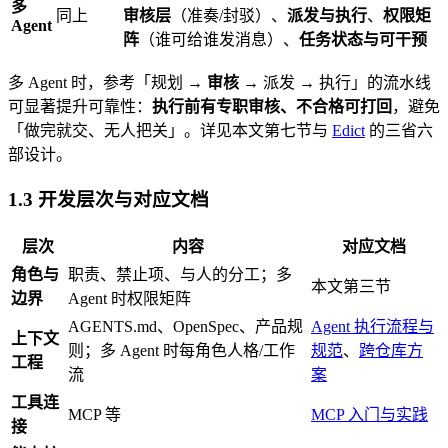
多
同上
审核层
（准奏/封驳）、
派发与执行
、
权限矩
Agent
阵
（谁可给谁发消息）、
任务状态与可干预
多 Agent 时，参考「规划 →
审核
→ 派发 → 执行」的流水线
可显著提升可靠性：
执行前有专职审核、不合格可打回
，避免
「做完就交、无人把关」。详见本文第七节与
Edict
的三省六
部设计。
1.3 开发层次与对应文档
层次
内容
对应文档
角色与
职责、禁止项、与人的分工；多
本文第三节
边界
Agent 时权限矩阵
AGENTS.md、OpenSpec、产品规
Agent 执行流程与
上下文
则；多 Agent 时每角色人格/工作
规范
、
跨仓库方
工程
流
案
工具连
MCP 等
MCP 入门与实践
接