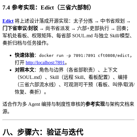
7.4 参考实现：Edict（三省六部制）
Edict
将上述设计落成开源实现：太子分拣 → 中书省规划 →
门下省审议/封驳
→ 尚书省派发 → 六部+吏部执行 → 回奏；
军机处看板、权限矩阵、每省部 SOUL.md 与独立 Skill/模型、
奏折归档与任务操作。
快速体验
：
，
docker run -p 7891:7891 cft0808/edict
打开
http://localhost:7891
。
对照本文
：角色与边界（各省部职责）、上下文
（SOUL.md）、Skill（远程 Skill、看板配置）、编排
（三省六部流水线）、可观测可干预（看板、叫停/取消/
恢复、奏折）。
适合作为多 Agent 编排与制度性审核的
参考实现
与架构文档来
源。
八、步骤六：验证与迭代