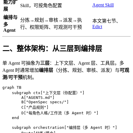
能力扩
Agent Skill
Skill，可按角色配置
展
编排与
分拣→规划→审核→派发→执
本文第七节、
多
Edict
行、权限矩阵、可观测可干预
Agent
二、整体架构：从三层到编排层
单 Agent 可抽象为
三层
：上下文层、Agent 层、工具层。多
Agent 时通常增加
编排层
（分拣、规划、审核、派发）与
可观
测/可干预
机制。
graph TB

    subgraph ctx["上下文层（你配置）"]

        A["AGENTS.md"]

        B["OpenSpec specs/"]

        C["产品规则"]

        D["每角色人格/工作流（多 Agent 时）"]

    end

    subgraph orchestration["编排层（多 Agent 时）"]
